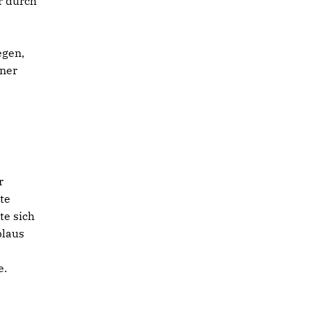
r durch
egen,
ener
r
ete
te sich
plaus
e.