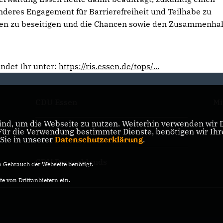
nderes Engagement für Barrierefreiheit und Teilhabe zu
gen zu beseitigen und die Chancen sowie den Zusammenhal
indet Ihr unter:
https://ris.essen.de/tops/...
CDU Essen
Mi
nd, um die Webseite zu nutzen. Weiterhin verwenden wir Di
r die Verwendung bestimmter Dienste, benötigen wir Ihre 
CDU NRW
 Sie in unserer
Datenschutzerklärung
.
CDU Deutschlands
Gebrauch der Webseite benötigt.
e von Drittanbietern ein.