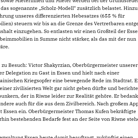
sowie Mieterinnen und Mieter werden bei der Grundsteue
das sogenannte „Scholz-Modell“ zusätzlich belastet. Hinzu
hrung unseres differenzierten Hebesatzes (655 % für
en) steuern wir bis an die Grenze des Vertretbaren entg
halt einzugehen. So entlasten wir einen Großteil der Ess
eimmobilien in Summe nicht stärker, als das mit der nun
äre.
 zu Besuch: Victor Shakyrzian, Oberbürgermeister unserer
ner Delegation zu Gast in Essen und hielt nach einer
krainischen Kriegsopfer eine bewegende Rede im Stadtrat. E
 einer zivilisierten Welt gar nicht geben dürfte und bericht
unkern, der in Riwne leider zur Realität gehöre. Er bedank
ondere auch für die aus dem Zivilbereich. Nach großem Ap
adt Essen ein. Oberbürgermeister Thomas Kufen bekräftigte
rhin bestehenden Bedarfe fest an der Seite von Riwne steh
verwaltung Essen heute damit beauftragt, zukünftig einen