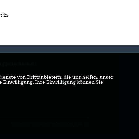
t in
tgliederbereich
enste von Drittanbietern, die uns helfen, unser
Einwilligung. Ihre Einwilligung können Sie
Realisation: Sharkness Media GmbH & Co. KG