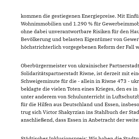
kommen die gestiegenen Energiepreise. Mit Einfü
Wohnimmobilien und 1.290 % für Gewerbeimmobili
ohne dabei unverantwortbare Risiken für den Haus
Bevölkerung und belasten Eigentümer von Gewerb
höchstrichterlich vorgegebenen Reform der Fall w
Oberbürgermeister von ukrainischer Partnerstadt
Solidaritätspartnerstadt Riwne, ist derzeit mit ei
Schweigeminute für die - allein in Riwne 473 - u
beklagte die vielen Toten eines Krieges, den es in
unter anderem von Schulunterricht in Luftschutzb
für die Hilfen aus Deutschland und Essen, insbes
trug sich Victor Shakyrzian ins Stahlbuch der St
anschließend, dass Essen in Anbetracht der weite
Städtischer Inklusionspreis: Wir haben die Stadt