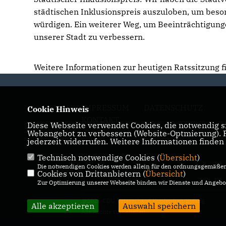
städtischen Inklusionspreis auszuloben, um beso
würdigen. Ein weiterer Weg, um Beeinträchtigun
unserer Stadt zu verbessern.
Weitere Informationen zur heutigen Ratssitzung f
IMPRESSUM
DATENSCHUTZ
Cookie Hinweis
KONTAKT
Diese Webseite verwendet Cookies, die notwendig si
Webangebot zu verbessern (Website-Optmierung). Fü
jederzeit widerrufen. Weitere Informationen finden
Technisch notwendige Cookies (
Übersicht
)
Die notwendigen Cookies werden allein für den ordnungsgemäßen 
Cookies von Drittanbietern (
Übersicht
)
Zur Optimierung unserer Webseite binden wir Dienste und Angebot
@2026 CDU Ortsverband Kupferdreh/Byfang
Alle akzeptieren
Auswahl speichern
Alle Rechte vorbehalten.