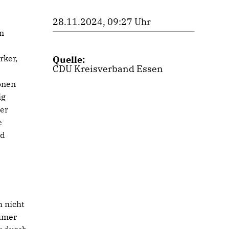
28.11.2024, 09:27 Uhr
n
rker,
Quelle:
CDU Kreisverband Essen
onen
ig
er
e
nd
 nicht
ümer